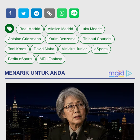
Real Madrid
Atletico Madrid
Luka Modric
Antoine Griezmann
Karim Benzema
Thibaut Courtois
Toni Kroos
David Alaba
Vinicius Junior
eSports
Berita eSports
MPL Fantasy