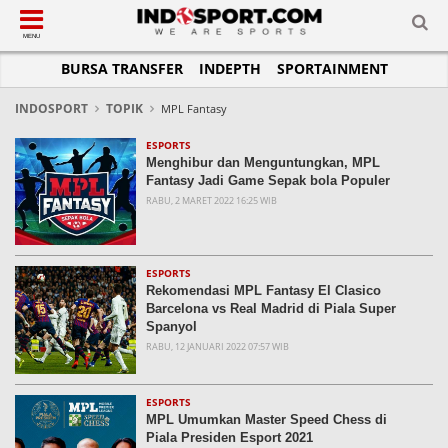
SUB-MENU
SUB-MENU
SUB-MENU
SUB-MENU
SUB-MENU
SUB-MENU
MENU
BURSA TRANSFER
INDEPTH
SPORTAINMENT
SEPAKBOLA
SPORTAINMENT
OTOMOTIF
BASKET
JADWAL
TOPIK HARI INI
LIGA 1
SELEBSPORT
MOTOGP
RAKET
KLASEMEN
PERATURAN OLAHRAGA
INDOSPORT
TOPIK
MPL Fantasy
LIGA 2
LIFESTYLE
FORMULA 1
MMA
TIPS DAN TRIK
ESPORTS
Menghibur dan Menguntungkan, MPL
LIGA INGGRIS
OTOMANIA
FUTSAL
INFOGRAFIS
Fantasy Jadi Game Sepak bola Populer
RABU, 2 MARET 2022 16:25 WIB
LIGA ITALIA
OLIMPIK
GALERI FOTO
LIGA SPANYOL
E-SPORT
TEMPAT OLAHRAGA
LIGA CHAMPIONS
PASUKAN SEHAT
ESPORTS
Rekomendasi MPL Fantasy El Clasico
LIGA JERMAN
KOMUNITAS SEHAT
Barcelona vs Real Madrid di Piala Super
Spanyol
LIGA PRANCIS
RABU, 12 JANUARI 2022 07:57 WIB
LIGA EUROPA
ESPORTS
MPL Umumkan Master Speed Chess di
Piala Presiden Esport 2021