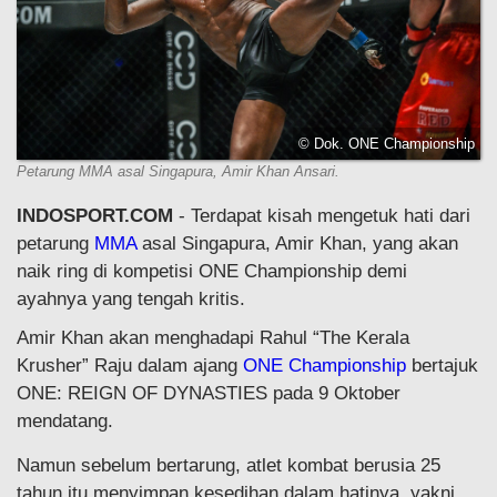
© Dok. ONE Championship
Petarung MMA asal Singapura, Amir Khan Ansari.
INDOSPORT.COM
- Terdapat kisah mengetuk hati dari
petarung
MMA
asal Singapura, Amir Khan, yang akan
naik ring di kompetisi ONE Championship demi
ayahnya yang tengah kritis.
Amir Khan akan menghadapi Rahul “The Kerala
Krusher” Raju dalam ajang
ONE Championship
bertajuk
ONE: REIGN OF DYNASTIES pada 9 Oktober
mendatang.
Namun sebelum bertarung, atlet kombat berusia 25
tahun itu menyimpan kesedihan dalam hatinya, yakni