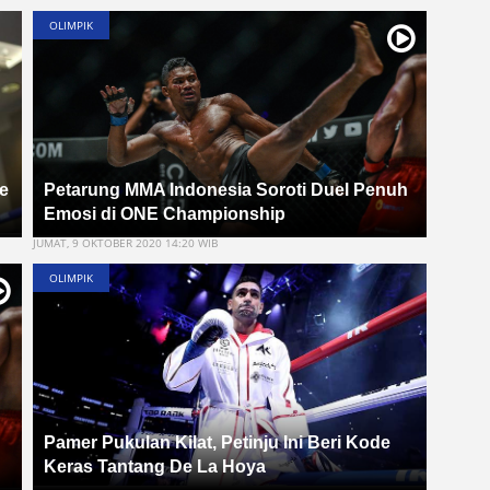
OLIMPIK
e
Petarung MMA Indonesia Soroti Duel Penuh
Emosi di ONE Championship
JUMAT, 9 OKTOBER 2020 14:20 WIB
OLIMPIK
Pamer Pukulan Kilat, Petinju Ini Beri Kode
Keras Tantang De La Hoya