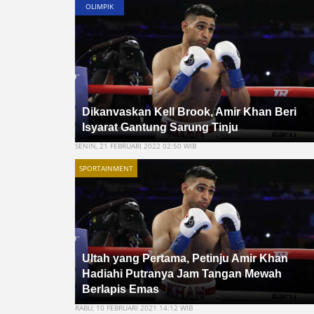
OLIMPIK
Dikanvaskan Kell Brook, Amir Khan Beri
Isyarat Gantung Sarung Tinju
SENIN, 21 FEBRUARI 2022 02:50 WIB
SPORTAINMENT
Ultah yang Pertama, Petinju Amir Khan
Hadiahi Putranya Jam Tangan Mewah
Berlapis Emas
RABU, 10 FEBRUARI 2021 14:12 WIB