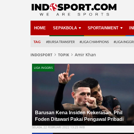
HOME
SEPAKBOLA
SPORTAINMENT
I
TAG
#BURSA TRANSFER
#LIGA CHAMPIONS
#LIGA INGGR
Amir Khan
INDOSPORT
TOPIK
LIGA INGGRIS
Barusan Kena Insiden Kekerasan, Phil
Foden Ditawari Pakai Pengawal Pribadi
SELASA, 22 FEBRUARI 2022 13:25 WIB