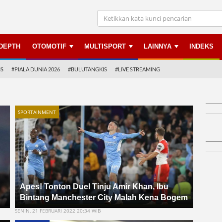
NDEPTH
OTOMOTIF
MULTISPORT
LAINNYA
INDEKS
IS
#PIALA DUNIA 2026
#BULUTANGKIS
#LIVE STREAMING
SPORTAINMENT
Apes! Tonton Duel Tinju Amir Khan, Ibu
Bintang Manchester City Malah Kena Bogem
SENIN, 21 FEBRUARI 2022 20:34 WIB