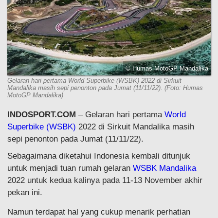
© Humas MotoGP Mandalika
Gelaran hari pertama World Superbike (WSBK) 2022 di Sirkuit
Mandalika masih sepi penonton pada Jumat (11/11/22). (Foto: Humas
MotoGP Mandalika)
INDOSPORT.COM
– Gelaran hari pertama
World
Superbike (WSBK)
2022 di Sirkuit Mandalika masih
sepi penonton pada Jumat (11/11/22).
Sebagaimana diketahui Indonesia kembali ditunjuk
untuk menjadi tuan rumah gelaran
WSBK Mandalika
2022 untuk kedua kalinya pada 11-13 November akhir
pekan ini.
Namun terdapat hal yang cukup menarik perhatian