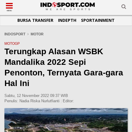
SUB-MENU
SUB-MENU
SUB-MENU
SUB-MENU
SUB-MENU
SUB-MENU
MENU
BURSA TRANSFER
INDEPTH
SPORTAINMENT
SEPAKBOLA
SPORTAINMENT
OTOMOTIF
BASKET
JADWAL
TOPIK HARI INI
LIGA 1
SELEBSPORT
MOTOGP
RAKET
KLASEMEN
PERATURAN OLAHRAGA
INDOSPORT
MOTOR
LIGA 2
LIFESTYLE
FORMULA 1
MMA
TIPS DAN TRIK
MOTOGP
Terungkap Alasan WSBK
LIGA INGGRIS
OTOMANIA
FUTSAL
INFOGRAFIS
Mandalika 2022 Sepi
LIGA ITALIA
OLIMPIK
GALERI FOTO
LIGA SPANYOL
E-SPORT
TEMPAT OLAHRAGA
Penonton, Ternyata Gara-gara
LIGA CHAMPIONS
PASUKAN SEHAT
Hal Ini
LIGA JERMAN
KOMUNITAS SEHAT
Sabtu, 12 November 2022 09:37 WIB
LIGA PRANCIS
Penulis:
Nadia Riska Nurlutfianti
|
Editor:
LIGA EUROPA