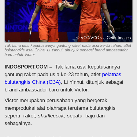
© VCG/VCG via Getty Images
Tak lama usai keputusannya gantung raket pada usia ke-23 tahun, atlet
bulutangkis asal China, Li Yinhui, ditunjuk sebagai brand ambassador
baru untuk Victor.
INDOSPORT.COM –
Tak lama usai keputusannya
gantung raket pada usia ke-23 tahun, atlet
pelatnas
bulutangkis China (CBA)
, Li Yinhui, ditunjuk sebagai
brand ambassador baru untuk Victor.
Victor merupakan perusahaan yang bergerak
memproduksi alat olahraga terutama bulutangkis
seperti, raket,
shutllecock
, sepatu, baju dan
sebagainya.