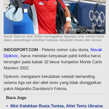
© REUTERS/Mike Segar
Novak Djokovic asal Serbia meninggalkan lapangan tenis setelah kalah
dalam pertandingan semifinal melawan Alexander Zverev dari Jerman.
INDOSPORT.COM
- Petenis nomor satu dunia,
Novak
Djokivic
, harus menelan kenyataan pahit ketika harus
tersingkir pada babak 32 besar kompetisi Monte Carlo
Masters 2022.
Djokovic mengalami kekalahan setelah bertanding
selama tiga set dari atlet tenis yang tidak diunggulkan
yakni Alejandro Davidovich Fokina.
Baca Juga
Misi Kalahkan Rusia Tuntas, Atlet Tenis Ukraina