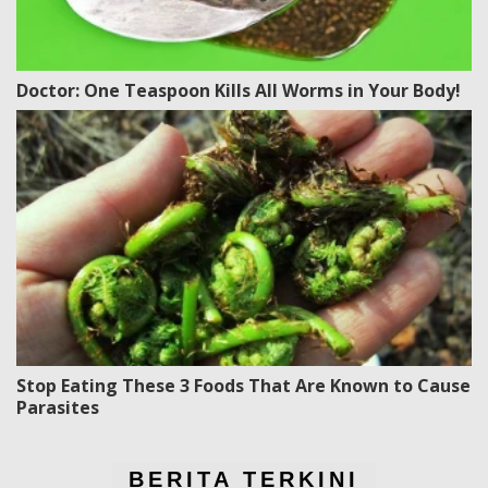
Doctor: One Teaspoon Kills All Worms in Your Body!
Stop Eating These 3 Foods That Are Known to Cause
Parasites
BERITA TERKINI