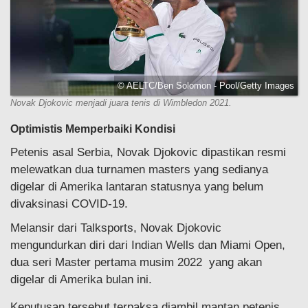
© AELTC/Ben Solomon - Pool/Getty Images
Novak Djokovic menjadi juara tenis di Wimbledon 2021.
Optimistis Memperbaiki Kondisi
Petenis asal Serbia, Novak Djokovic dipastikan resmi
melewatkan dua turnamen masters yang sedianya
digelar di Amerika lantaran statusnya yang belum
divaksinasi COVID-19.
Melansir dari Talksports, Novak Djokovic
mengundurkan diri dari Indian Wells dan Miami Open,
dua seri Master pertama musim 2022 yang akan
digelar di Amerika bulan ini.
Keputusan tersebut terpaksa diambil mantan petenis