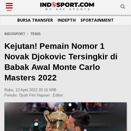
SUB-MENU
SUB-MENU
SUB-MENU
SUB-MENU
SUB-MENU
SUB-MENU
MENU
BURSA TRANSFER
INDEPTH
SPORTAINMENT
SEPAKBOLA
SPORTAINMENT
OTOMOTIF
BASKET
JADWAL
TOPIK HARI INI
LIGA 1
SELEBSPORT
MOTOGP
RAKET
KLASEMEN
PERATURAN OLAHRAGA
INDOSPORT
TENIS
LIGA 2
LIFESTYLE
FORMULA 1
MMA
TIPS DAN TRIK
Kejutan! Pemain Nomor 1
LIGA INGGRIS
OTOMANIA
FUTSAL
INFOGRAFIS
Novak Djokovic Tersingkir di
LIGA ITALIA
OLIMPIK
GALERI FOTO
Babak Awal Monte Carlo
LIGA SPANYOL
E-SPORT
TEMPAT OLAHRAGA
Masters 2022
LIGA CHAMPIONS
PASUKAN SEHAT
LIGA JERMAN
KOMUNITAS SEHAT
Rabu, 13 April 2022 20:15 WIB
Penulis:
Dyah Fitri Hapsari
|
Editor:
LIGA PRANCIS
LIGA EUROPA