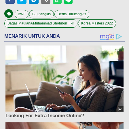
BWF
Bulutangkis
Berita Bulutangkis
Bagas Maulana/Muhammad Shohibul Fikri
Korea Masters 2022