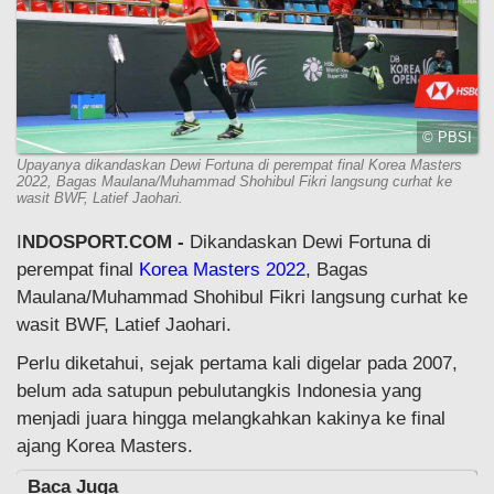
© PBSI
Upayanya dikandaskan Dewi Fortuna di perempat final Korea Masters
2022, Bagas Maulana/Muhammad Shohibul Fikri langsung curhat ke
wasit BWF, Latief Jaohari.
I
NDOSPORT.COM -
Dikandaskan Dewi Fortuna di
perempat final
Korea Masters 2022
, Bagas
Maulana/Muhammad Shohibul Fikri langsung curhat ke
wasit BWF, Latief Jaohari.
Perlu diketahui, sejak pertama kali digelar pada 2007,
belum ada satupun pebulutangkis Indonesia yang
menjadi juara hingga melangkahkan kakinya ke final
ajang Korea Masters.
Baca Juga