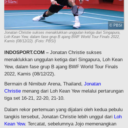
© PBSI
Jonatan Christie sukses menaklukkan unggulan ketiga dari Singapura,
Loh Kean Yew, dalam fase grup B ajang BWF World Tour Finals 2022,
Kamis (08/12/22). (Foto: PBSI)
INDOSPORT.COM –
Jonatan Christie sukses
menaklukkan unggulan ketiga dari Singapura, Loh Kean
Yew, dalam fase grup B ajang BWF World Tour Finals
2022, Kamis (08/12/22).
Bermain di Nimibutr Arena, Thailand,
Jonatan
Christie
menang dari Loh Kean Yew melalui pertarungan
tiga set 16-21, 22-20, 21-10.
Dalam rekor pertemuan yang dijalani oleh kedua pebulu
tangkis tersebut, Jonatan Christie lebih unggul dari
Loh
Kean Yew
. Tercatat, sebelumnya Jojo memenangkan