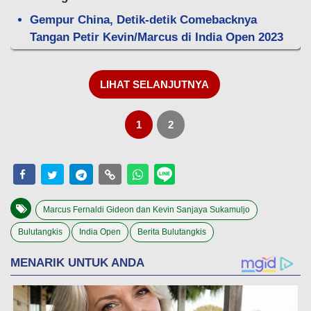
Gempur China, Detik-detik Comebacknya
Tangan Petir Kevin/Marcus di India Open 2023
LIHAT SELANJUTNYA
1
2
Marcus Fernaldi Gideon dan Kevin Sanjaya Sukamuljo
Bulutangkis
India Open
Berita Bulutangkis