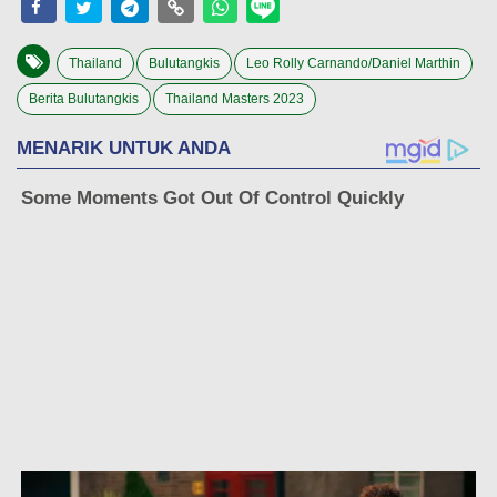
Thailand
Bulutangkis
Leo Rolly Carnando/Daniel Marthin
Berita Bulutangkis
Thailand Masters 2023