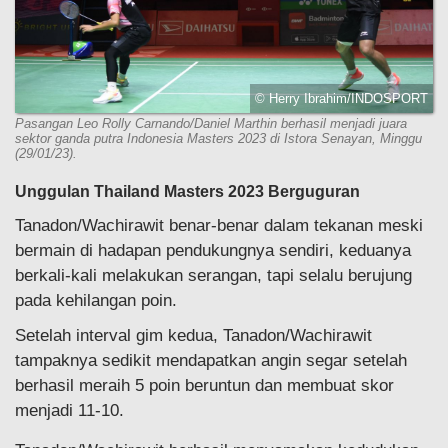
© Herry Ibrahim/INDOSPORT
Pasangan Leo Rolly Carnando/Daniel Marthin berhasil menjadi juara
sektor ganda putra Indonesia Masters 2023 di Istora Senayan, Minggu
(29/01/23).
Unggulan Thailand Masters 2023 Berguguran
Tanadon/Wachirawit benar-benar dalam tekanan meski
bermain di hadapan pendukungnya sendiri, keduanya
berkali-kali melakukan serangan, tapi selalu berujung
pada kehilangan poin.
Setelah interval gim kedua, Tanadon/Wachirawit
tampaknya sedikit mendapatkan angin segar setelah
berhasil meraih 5 poin beruntun dan membuat skor
menjadi 11-10.