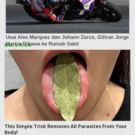
This Simple Trick Removes All Parasites From Your
Body!