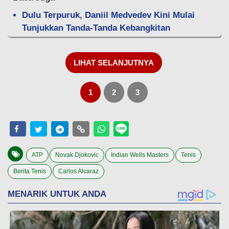
Dulu Terpuruk, Daniil Medvedev Kini Mulai
Tunjukkan Tanda-Tanda Kebangkitan
LIHAT SELANJUTNYA
1
2
3
ATP
Novak Djokovic
Indian Wells Masters
Tenis
Berita Tenis
Carlos Alcaraz