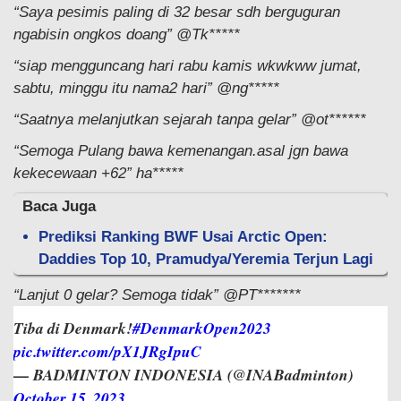
“Saya pesimis paling di 32 besar sdh berguguran
ngabisin ongkos doang” @Tk*****
“siap mengguncang hari rabu kamis wkwkww jumat,
sabtu, minggu itu nama2 hari” @ng*****
“Saatnya melanjutkan sejarah tanpa gelar” @ot******
“Semoga Pulang bawa kemenangan.asal jgn bawa
kekecewaan +62” ha*****
Baca Juga
Prediksi Ranking BWF Usai Arctic Open:
Daddies Top 10, Pramudya/Yeremia Terjun Lagi
“Lanjut 0 gelar? Semoga tidak” @PT*******
Tiba di Denmark!
#DenmarkOpen2023
pic.twitter.com/pX1JRgIpuC
— BADMINTON INDONESIA (@INABadminton)
October 15, 2023