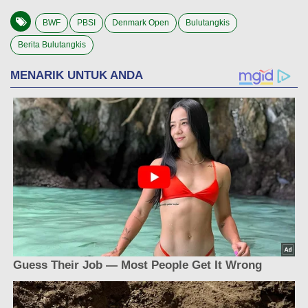
BWF
PBSI
Denmark Open
Bulutangkis
Berita Bulutangkis