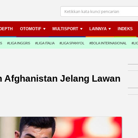
NDEPTH
OTOMOTIF
MULTISPORT
LAINNYA
INDEKS
NS
#LIGA INGGRIS
#LIGA ITALIA
#LIGA SPANYOL
#BOLA INTERNASIONAL
#LI
n Afghanistan Jelang Lawan