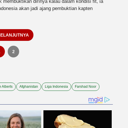
 membuktikan dirinya kalau dalam kondisi fit, ia
donesia akan jadi ajang pembuktian kapten
SELANJUTNYA
1
2
 Alberts
Afghanistan
Liga Indonesia
Farshad Noor