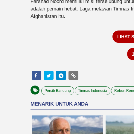
Farshad Noord memiliki misi terselubung untuk
adalah pemain hebat. Laga melawan Timnas In
Afghanistan itu.
LIHAT 
Persib Bandung
Timnas Indonesia
Robert Rene