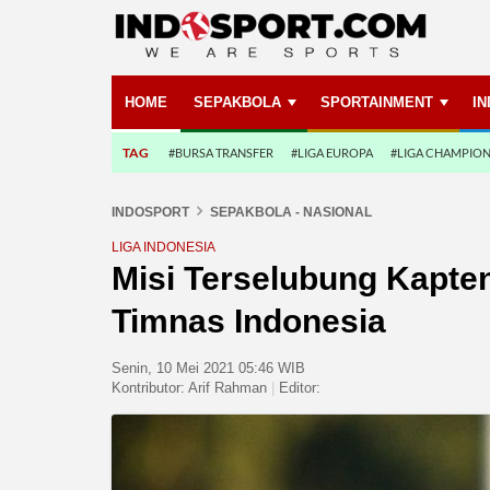
HOME
SEPAKBOLA
SPORTAINMENT
I
TAG
#BURSA TRANSFER
#LIGA EUROPA
#LIGA CHAMPIO
INDOSPORT
SEPAKBOLA - NASIONAL
LIGA INDONESIA
Misi Terselubung Kapte
Timnas Indonesia
Senin, 10 Mei 2021 05:46 WIB
Kontributor:
Arif Rahman
|
Editor: