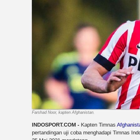
Farshad Noor, kapten Afghanistan.
INDOSPORT.COM -
Kapten Timnas
Afghanist
pertandingan uji coba menghadapi Timnas Indo