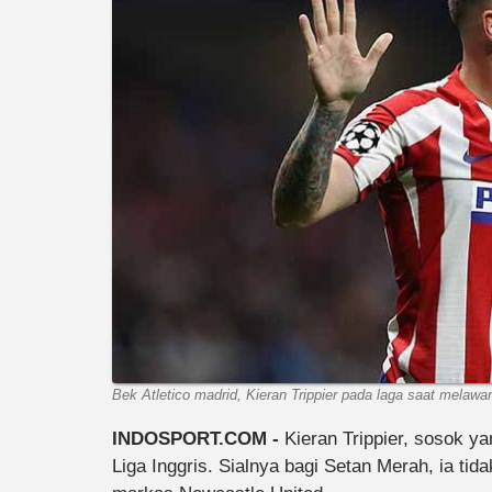
Bek Atletico madrid, Kieran Trippier pada laga saat melaw
INDOSPORT.COM -
Kieran Trippier, sosok y
Liga Inggris. Sialnya bagi Setan Merah, ia ti