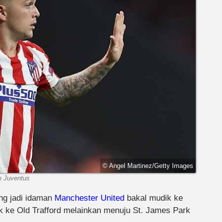
© Angel Martinez/Getty Images
an Juventus
ang jadi idaman
Manchester United
bakal mudik ke
dak ke Old Trafford melainkan menuju St. James Park