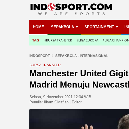
HOME
SEPAKBOLA
SPORTAINMENT
I
TAG
#BURSA TRANSFER
#LIGA EUROPA
#LIGA CHAMPIO
INDOSPORT
SEPAKBOLA - INTERNASIONAL
BURSA TRANSFER
Manchester United Gigit 
Madrid Menuju Newcast
Selasa, 9 November 2021 12:34 WIB
Penulis:
Ilham Oktafian
|
Editor: