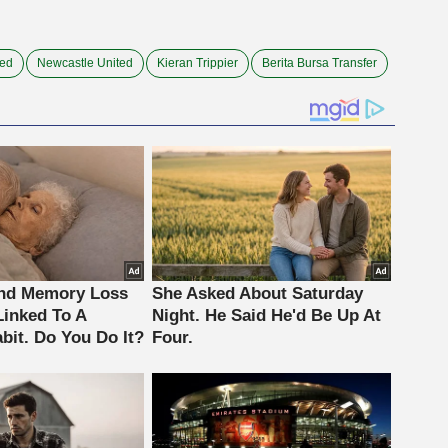
ted
Newcastle United
Kieran Trippier
Berita Bursa Transfer