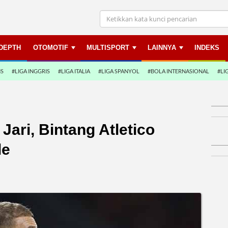
NDEPTH
OTOMOTIF
MULTISPORT
LAINNYA
INDEKS
NS
#LIGA INGGRIS
#LIGA ITALIA
#LIGA SPANYOL
#BOLA INTERNASIONAL
#LI
Jari, Bintang Atletico
le