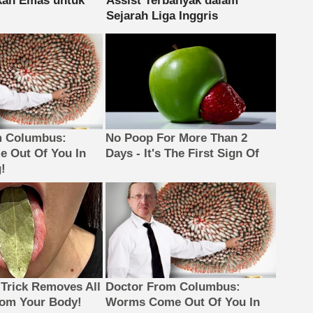
m Columbus:
No Poop For More Than 2
 Out Of You In
Days - It's The First Sign Of
!
 Trick Removes All
Doctor From Columbus:
rom Your Body!
Worms Come Out Of You In