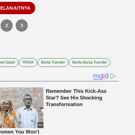
SELANJUTNYA
2
3
ed Salah
TRIVIA
Berita Transfer
Berita Bursa Transfer