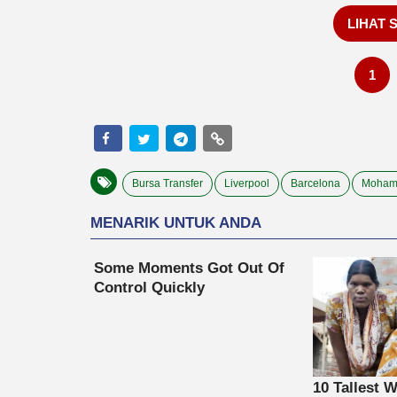
LIHAT 
1
Bursa Transfer
Liverpool
Barcelona
Moham