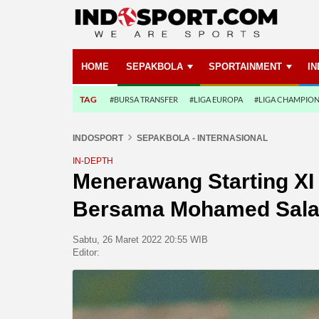
HOME
SEPAKBOLA
SPORTAINMENT
I
TAG
#BURSA TRANSFER
#LIGA EUROPA
#LIGA CHAMPIO
INDOSPORT
SEPAKBOLA - INTERNASIONAL
IN-DEPTH
Menerawang Starting XI
Bersama Mohamed Sal
Sabtu, 26 Maret 2022 20:55 WIB
Editor: