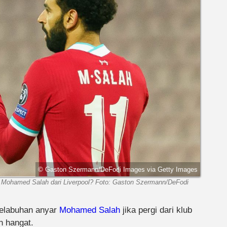
© Gaston Szermann/DeFodi Images via Getty Images
gan Mohamed Salah dari Liverpool? Foto: Gaston Szermann/DeFodi
pelabuhan anyar
Mohamed Salah
jika pergi dari klub
n hangat.