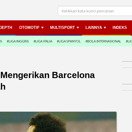
NDEPTH
OTOMOTIF
MULTISPORT
LAINNYA
INDEKS
NS
#LIGA INGGRIS
#LIGA ITALIA
#LIGA SPANYOL
#BOLA INTERNASIONAL
#LI
 Mengerikan Barcelona
ah