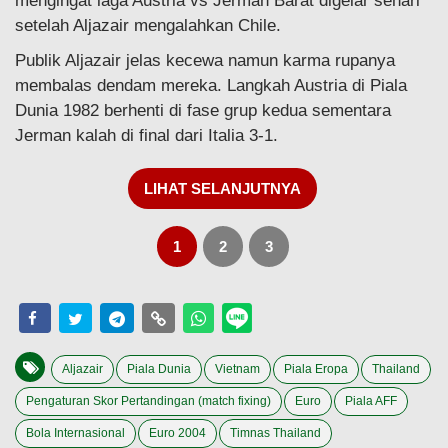
mengingat laga Austria vs Jerman Barat digelar sehari
setelah Aljazair mengalahkan Chile.
Publik Aljazair jelas kecewa namun karma rupanya
membalas dendam mereka. Langkah Austria di Piala
Dunia 1982 berhenti di fase grup kedua sementara
Jerman kalah di final dari Italia 3-1.
LIHAT SELANJUTNYA
1
2
3
Aljazair
Piala Dunia
Vietnam
Piala Eropa
Thailand
Pengaturan Skor Pertandingan (match fixing)
Euro
Piala AFF
Bola Internasional
Euro 2004
Timnas Thailand