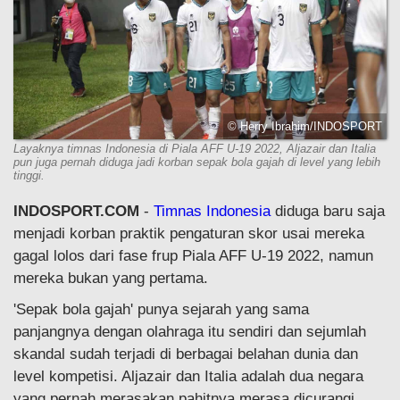
© Herry Ibrahim/INDOSPORT
Layaknya timnas Indonesia di Piala AFF U-19 2022, Aljazair dan Italia
pun juga pernah diduga jadi korban sepak bola gajah di level yang lebih
tinggi.
INDOSPORT.COM
-
Timnas Indonesia
diduga baru saja
menjadi korban praktik pengaturan skor usai mereka
gagal lolos dari fase frup Piala AFF U-19 2022, namun
mereka bukan yang pertama.
'Sepak bola gajah' punya sejarah yang sama
panjangnya dengan olahraga itu sendiri dan sejumlah
skandal sudah terjadi di berbagai belahan dunia dan
level kompetisi. Aljazair dan Italia adalah dua negara
yang pernah merasakan pahitnya merasa dicurangi.