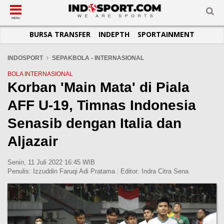
SUB-MENU
SUB-MENU
SUB-MENU
SUB-MENU
SUB-MENU
SUB-MENU
MENU
BURSA TRANSFER
INDEPTH
SPORTAINMENT
SEPAKBOLA
SPORTAINMENT
OTOMOTIF
BASKET
JADWAL
TOPIK HARI INI
LIGA 1
SELEBSPORT
MOTOGP
RAKET
KLASEMEN
PERATURAN OLAHRAGA
INDOSPORT
SEPAKBOLA - INTERNASIONAL
LIGA 2
LIFESTYLE
FORMULA 1
MMA
TIPS DAN TRIK
BOLA INTERNASIONAL
Korban 'Main Mata' di Piala
LIGA INGGRIS
OTOMANIA
FUTSAL
INFOGRAFIS
AFF U-19, Timnas Indonesia
LIGA ITALIA
OLIMPIK
GALERI FOTO
LIGA SPANYOL
E-SPORT
TEMPAT OLAHRAGA
Senasib dengan Italia dan
LIGA CHAMPIONS
PASUKAN SEHAT
Aljazair
LIGA JERMAN
KOMUNITAS SEHAT
Senin, 11 Juli 2022 16:45 WIB
LIGA PRANCIS
Penulis:
Izzuddin Faruqi Adi Pratama
|
Editor:
Indra Citra Sena
LIGA EUROPA