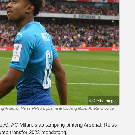
© Getty Images
ng Arsenal, Reiss Nelson, jika nanti dibuang Mikel Arteta di bursa
e A), AC Milan, siap tampung bintang Arsenal, Reiss
bursa transfer 2023 mendatang.