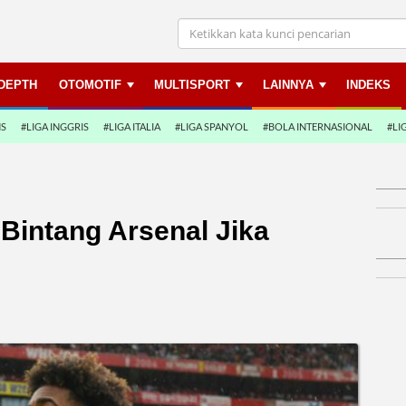
NDEPTH
OTOMOTIF
MULTISPORT
LAINNYA
INDEKS
NS
#LIGA INGGRIS
#LIGA ITALIA
#LIGA SPANYOL
#BOLA INTERNASIONAL
#LI
Bintang Arsenal Jika