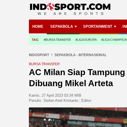
HOME
SEPAKBOLA
SPORTAINMENT
I
TAG
#BURSA TRANSFER
#LIGA EUROPA
#LIGA CHAMPIO
INDOSPORT
SEPAKBOLA - INTERNASIONAL
BURSA TRANSFER
AC Milan Siap Tampung 
Dibuang Mikel Arteta
Kamis, 27 April 2023 03:34 WIB
Penulis:
Stefan Ariel Kristanto
|
Editor: