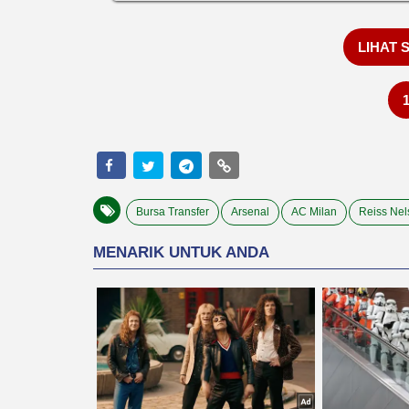
LIHAT 
Bursa Transfer
Arsenal
AC Milan
Reiss Nel