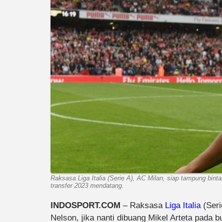
Raksasa Liga Italia (Serie A), AC Milan, siap tampung binta
transfer 2023 mendatang.
INDOSPORT.COM
– Raksasa
Liga Italia
(Seri
Nelson, jika nanti dibuang Mikel Arteta pada 