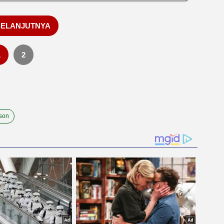
SELANJUTNYA
1
2
son