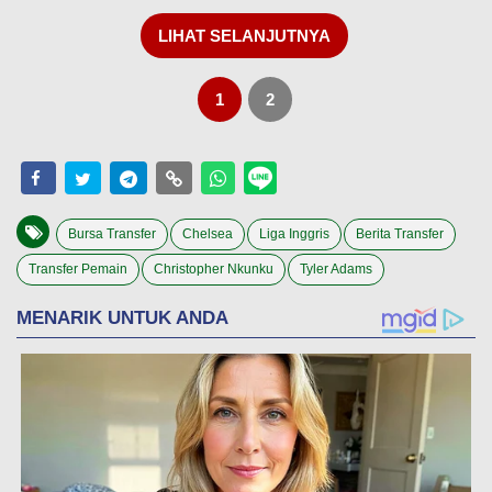
LIHAT SELANJUTNYA
1
2
Bursa Transfer
Chelsea
Liga Inggris
Berita Transfer
Transfer Pemain
Christopher Nkunku
Tyler Adams