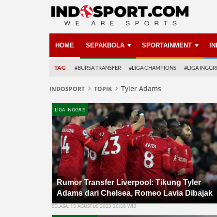
HOME
SEPAKBOLA
SPORTAINMENT
I
TAG
#BURSA TRANSFER
#LIGA CHAMPIONS
#LIGA INGGR
Tyler Adams
INDOSPORT
TOPIK
LIGA INGGRIS
Rumor Transfer Liverpool: Tikung Tyler
Adams dari Chelsea, Romeo Lavia Dibajak
SELASA, 15 AGUSTUS 2023 20:58 WIB