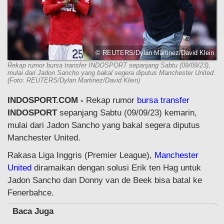
© REUTERS/Dylan Martinez/David Klein
Rekap rumor bursa transfer INDOSPORT sepanjang Sabtu (09/09/23),
mulai dari Jadon Sancho yang bakal segera diputus Manchester United.
(Foto: REUTERS/Dylan Martinez/David Klein)
INDOSPORT.COM -
Rekap rumor
bursa transfer
INDOSPORT
sepanjang Sabtu (09/09/23) kemarin,
mulai dari Jadon Sancho yang bakal segera diputus
Manchester United.
Rakasa Liga Inggris (Premier League),
Manchester
United
diramaikan dengan solusi Erik ten Hag untuk
Jadon Sancho dan Donny van de Beek bisa batal ke
Fenerbahce.
Baca Juga