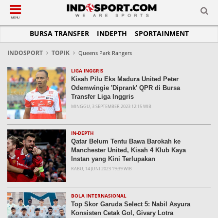
SUB-MENU
SUB-MENU
SUB-MENU
SUB-MENU
SUB-MENU
SUB-MENU
MENU
BURSA TRANSFER
INDEPTH
SPORTAINMENT
SEPAKBOLA
SPORTAINMENT
OTOMOTIF
BASKET
JADWAL
TOPIK HARI INI
LIGA 1
SELEBSPORT
MOTOGP
RAKET
KLASEMEN
PERATURAN OLAHRAGA
INDOSPORT
TOPIK
Queens Park Rangers
LIGA 2
LIFESTYLE
FORMULA 1
MMA
TIPS DAN TRIK
LIGA INGGRIS
Kisah Pilu Eks Madura United Peter
LIGA INGGRIS
OTOMANIA
FUTSAL
INFOGRAFIS
Odemwingie 'Diprank' QPR di Bursa
Transfer Liga Inggris
LIGA ITALIA
OLIMPIK
GALERI FOTO
MINGGU, 3 SEPTEMBER 2023 12:15 WIB
LIGA SPANYOL
E-SPORT
TEMPAT OLAHRAGA
LIGA CHAMPIONS
PASUKAN SEHAT
IN-DEPTH
Qatar Belum Tentu Bawa Barokah ke
LIGA JERMAN
KOMUNITAS SEHAT
Manchester United, Kisah 4 Klub Kaya
Instan yang Kini Terlupakan
LIGA PRANCIS
RABU, 14 JUNI 2023 19:39 WIB
LIGA EUROPA
BOLA INTERNASIONAL
Top Skor Garuda Select 5: Nabil Asyura
Konsisten Cetak Gol, Givary Lotra