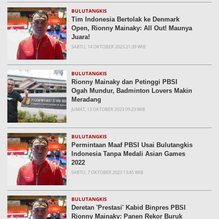
BULUTANGKIS
Tim Indonesia Bertolak ke Denmark
Open, Rionny Mainaky: All Out! Maunya
Juara!
SABTU, 14 OKTOBER 2023 21:39 WIB
BULUTANGKIS
Rionny Mainaky dan Petinggi PBSI
Ogah Mundur, Badminton Lovers Makin
Meradang
JUMAT, 13 OKTOBER 2023 09:23 WIB
BULUTANGKIS
Permintaan Maaf PBSI Usai Bulutangkis
Indonesia Tanpa Medali Asian Games
2022
SABTU, 7 OKTOBER 2023 13:45 WIB
BULUTANGKIS
Deretan 'Prestasi' Kabid Binpres PBSI
Rionny Mainaky: Panen Rekor Buruk