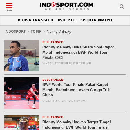
SUB-MENU
SUB-MENU
SUB-MENU
SUB-MENU
SUB-MENU
SUB-MENU
MENU
BURSA TRANSFER
INDEPTH
SPORTAINMENT
SEPAKBOLA
SPORTAINMENT
OTOMOTIF
BASKET
JADWAL
TOPIK HARI INI
LIGA 1
SELEBSPORT
MOTOGP
RAKET
KLASEMEN
PERATURAN OLAHRAGA
INDOSPORT
TOPIK
Rionny Mainaky
LIGA 2
LIFESTYLE
FORMULA 1
MMA
TIPS DAN TRIK
BULUTANGKIS
Rionny Mainaky Buka Suara Soal Rapor
LIGA INGGRIS
OTOMANIA
FUTSAL
INFOGRAFIS
Merah Indonesia di BWF World Tour
Finals 2023
LIGA ITALIA
OLIMPIK
GALERI FOTO
MINGGU, 17 DESEMBER 2023 12:59 WIB
LIGA SPANYOL
E-SPORT
TEMPAT OLAHRAGA
LIGA CHAMPIONS
PASUKAN SEHAT
BULUTANGKIS
BWF World Tour Finals Pakai Karpet
LIGA JERMAN
KOMUNITAS SEHAT
Merah, Badminton Lovers Curiga Trik
China
LIGA PRANCIS
SENIN, 11 DESEMBER 2023 14:55 WIB
LIGA EUROPA
BULUTANGKIS
Rionny Mainaky Ungkap Target Tinggi
Indonesia di BWF World Tour Finals