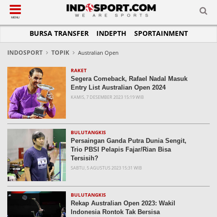
SUB-MENU
SUB-MENU
SUB-MENU
SUB-MENU
SUB-MENU
SUB-MENU
MENU
BURSA TRANSFER
INDEPTH
SPORTAINMENT
SEPAKBOLA
SPORTAINMENT
OTOMOTIF
BASKET
JADWAL
TOPIK HARI INI
LIGA 1
SELEBSPORT
MOTOGP
RAKET
KLASEMEN
PERATURAN OLAHRAGA
INDOSPORT
TOPIK
Australian Open
LIGA 2
LIFESTYLE
FORMULA 1
MMA
TIPS DAN TRIK
RAKET
Segera Comeback, Rafael Nadal Masuk
LIGA INGGRIS
OTOMANIA
FUTSAL
INFOGRAFIS
Entry List Australian Open 2024
KAMIS, 7 DESEMBER 2023 15:19 WIB
LIGA ITALIA
OLIMPIK
GALERI FOTO
LIGA SPANYOL
E-SPORT
TEMPAT OLAHRAGA
LIGA CHAMPIONS
PASUKAN SEHAT
BULUTANGKIS
Persaingan Ganda Putra Dunia Sengit,
LIGA JERMAN
KOMUNITAS SEHAT
Trio PBSI Pelapis Fajar/Rian Bisa
Tersisih?
LIGA PRANCIS
SABTU, 5 AGUSTUS 2023 15:31 WIB
LIGA EUROPA
BULUTANGKIS
Rekap Australian Open 2023: Wakil
Indonesia Rontok Tak Bersisa