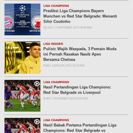
LIGA CHAMPIONS
Prediksi Liga Champions Bayern
Munchen vs Red Star Belgrade: Menanti
Sihir Coutinho
SELASA, 17 SEPTEMBER 2019 09:48 WIB
LIGA INGGRIS
Pulisic Wajib Waspada, 3 Pemain Muda
ini Pernah Rasakan Nasib Apes
Bersama Chelsea
RABU, 2 JANUARI 2019 18:16 WIB
LIGA CHAMPIONS
Hasil Pertandingan Liga Champions:
Red Star Belgrade vs Liverpool
RABU, 7 NOVEMBER 2018 03:09 WIB
LIGA CHAMPIONS
Hasil Babak Pertama Pertandingan Liga
Champions: Red Star Belgrade vs