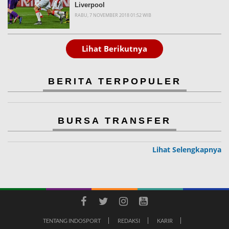
Liverpool
RABU, 7 NOVEMBER 2018 01:52 WIB
Lihat Berikutnya
BERITA TERPOPULER
BURSA TRANSFER
Lihat Selengkapnya
TENTANG INDOSPORT
REDAKSI
KARIR