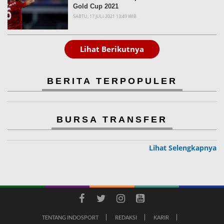
Gold Cup 2021
SABTU, 17 JULI 2021 13:49 WIB
Lihat Berikutnya
BERITA TERPOPULER
BURSA TRANSFER
Lihat Selengkapnya
TENTANG INDOSPORT
REDAKSI
KARIR