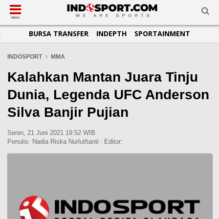
SUB-MENU
SUB-MENU
SUB-MENU
SUB-MENU
SUB-MENU
SUB-MENU
MENU
BURSA TRANSFER
INDEPTH
SPORTAINMENT
SEPAKBOLA
SPORTAINMENT
OTOMOTIF
BASKET
JADWAL
TOPIK HARI INI
LIGA 1
SELEBSPORT
MOTOGP
RAKET
KLASEMEN
PERATURAN OLAHRAGA
INDOSPORT
MMA
LIGA 2
LIFESTYLE
FORMULA 1
MMA
TIPS DAN TRIK
Kalahkan Mantan Juara Tinju
LIGA INGGRIS
OTOMANIA
FUTSAL
INFOGRAFIS
Dunia, Legenda UFC Anderson
LIGA ITALIA
OLIMPIK
GALERI FOTO
Silva Banjir Pujian
LIGA SPANYOL
E-SPORT
TEMPAT OLAHRAGA
LIGA CHAMPIONS
PASUKAN SEHAT
Senin, 21 Juni 2021 19:52 WIB
Penulis:
Nadia Riska Nurlutfianti
|
Editor:
LIGA JERMAN
KOMUNITAS SEHAT
LIGA PRANCIS
LIGA EUROPA