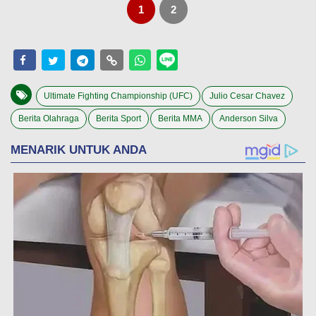
1
2
Ultimate Fighting Championship (UFC)
Julio Cesar Chavez
Berita Olahraga
Berita Sport
Berita MMA
Anderson Silva