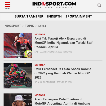
SUB-MENU
SUB-MENU
SUB-MENU
SUB-MENU
SUB-MENU
SUB-MENU
MENU
BURSA TRANSFER
INDEPTH
SPORTAINMENT
SEPAKBOLA
SPORTAINMENT
OTOMOTIF
BASKET
JADWAL
TOPIK HARI INI
LIGA 1
SELEBSPORT
MOTOGP
RAKET
KLASEMEN
PERATURAN OLAHRAGA
INDOSPORT
TOPIK
Aprilia
LIGA 2
LIFESTYLE
FORMULA 1
MMA
TIPS DAN TRIK
MOTOGP
Aksi Tak Terpuji Aleix Espargaro di
LIGA INGGRIS
OTOMANIA
FUTSAL
INFOGRAFIS
MotoGP India, Ngamuk dan Teriaki Staf
Paddock Aprilia
LIGA ITALIA
OLIMPIK
GALERI FOTO
SABTU, 23 SEPTEMBER 2023 18:06 WIB
LIGA SPANYOL
E-SPORT
TEMPAT OLAHRAGA
LIGA CHAMPIONS
PASUKAN SEHAT
MOTOGP
Raul Fernandez, 5 Fakta Sosok Rookie
LIGA JERMAN
KOMUNITAS SEHAT
di 2022 yang Kembali Warnai MotoGP
2023
LIGA PRANCIS
SELASA, 28 FEBRUARI 2023 20:23 WIB
LIGA EUROPA
MOTOGP
Aleix Espargaro Pole Position di
MotoGP Argentina, Aprilia di Ambang