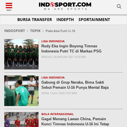
SUB-MENU
SUB-MENU
SUB-MENU
SUB-MENU
SUB-MENU
SUB-MENU
MENU
BURSA TRANSFER
INDEPTH
SPORTAINMENT
SEPAKBOLA
SPORTAINMENT
OTOMOTIF
BASKET
JADWAL
TOPIK HARI INI
LIGA 1
SELEBSPORT
MOTOGP
RAKET
KLASEMEN
PERATURAN OLAHRAGA
INDOSPORT
TOPIK
Piala Asia Putri U-16
LIGA 2
LIFESTYLE
FORMULA 1
MMA
TIPS DAN TRIK
LIGA INDONESIA
Rudy Eka Ingin Boyong Timnas
LIGA INGGRIS
OTOMANIA
FUTSAL
INFOGRAFIS
Indonesia Putri TC di Markas PSG
MINGGU, 24 JANUARI 2021 16:25 WIB
LIGA ITALIA
OLIMPIK
GALERI FOTO
LIGA SPANYOL
E-SPORT
TEMPAT OLAHRAGA
LIGA CHAMPIONS
PASUKAN SEHAT
LIGA INDONESIA
Gabung di Grup Neraka, Bima Sakti
LIGA JERMAN
KOMUNITAS SEHAT
Sebut Pemain U-16 Punya Mental Baja
SENIN, 13 JULI 2020 15:07 WIB
LIGA PRANCIS
LIGA EUROPA
BOLA INTERNASIONAL
Gagal Menang Lawan China, Pemain
Kunci Timnas Indonesia U-16 Ini Tetap