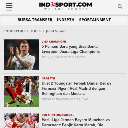
SUB-MENU
SUB-MENU
SUB-MENU
SUB-MENU
SUB-MENU
SUB-MENU
MENU
BURSA TRANSFER
INDEPTH
SPORTAINMENT
SEPAKBOLA
SPORTAINMENT
OTOMOTIF
BASKET
JADWAL
TOPIK HARI INI
LIGA 1
SELEBSPORT
MOTOGP
RAKET
KLASEMEN
PERATURAN OLAHRAGA
INDOSPORT
TOPIK
Jamal Musiala
LIGA 2
LIFESTYLE
FORMULA 1
MMA
TIPS DAN TRIK
LIGA CHAMPIONS
5 Pemain Baru yang Bisa Bantu
LIGA INGGRIS
OTOMANIA
FUTSAL
INFOGRAFIS
Liverpool Juara Liga Champions
SENIN, 6 NOVEMBER 2023 17:12 WIB
LIGA ITALIA
OLIMPIK
GALERI FOTO
LIGA SPANYOL
E-SPORT
TEMPAT OLAHRAGA
LIGA CHAMPIONS
PASUKAN SEHAT
IN-DEPTH
Duet 2 Youngster Terbaik Dunia! Bedah
LIGA JERMAN
KOMUNITAS SEHAT
Formasi 'Ngeri' Real Madrid dengan
Bellingham dan Musiala
LIGA PRANCIS
MINGGU, 5 NOVEMBER 2023 18:10 WIB
LIGA EUROPA
BOLA INTERNASIONAL
Hasil Liga Jerman Bayern Munchen vs
Darmstadt: Banjir Kartu Merah, Die