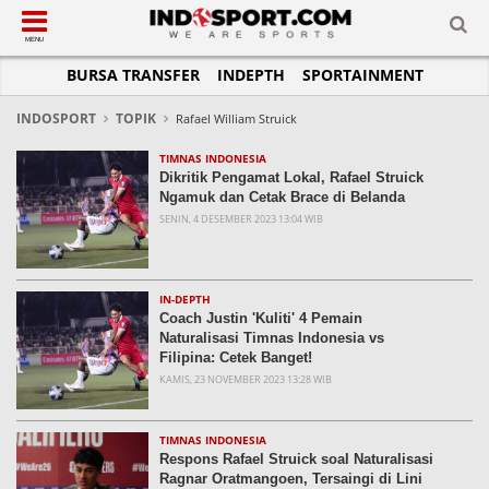
SUB-MENU
SUB-MENU
SUB-MENU
SUB-MENU
SUB-MENU
SUB-MENU
MENU
BURSA TRANSFER
INDEPTH
SPORTAINMENT
SEPAKBOLA
SPORTAINMENT
OTOMOTIF
BASKET
JADWAL
TOPIK HARI INI
LIGA 1
SELEBSPORT
MOTOGP
RAKET
KLASEMEN
PERATURAN OLAHRAGA
INDOSPORT
TOPIK
Rafael William Struick
LIGA 2
LIFESTYLE
FORMULA 1
MMA
TIPS DAN TRIK
TIMNAS INDONESIA
Dikritik Pengamat Lokal, Rafael Struick
LIGA INGGRIS
OTOMANIA
FUTSAL
INFOGRAFIS
Ngamuk dan Cetak Brace di Belanda
SENIN, 4 DESEMBER 2023 13:04 WIB
LIGA ITALIA
OLIMPIK
GALERI FOTO
LIGA SPANYOL
E-SPORT
TEMPAT OLAHRAGA
LIGA CHAMPIONS
PASUKAN SEHAT
IN-DEPTH
Coach Justin 'Kuliti' 4 Pemain
LIGA JERMAN
KOMUNITAS SEHAT
Naturalisasi Timnas Indonesia vs
Filipina: Cetek Banget!
LIGA PRANCIS
KAMIS, 23 NOVEMBER 2023 13:28 WIB
LIGA EUROPA
TIMNAS INDONESIA
Respons Rafael Struick soal Naturalisasi
Ragnar Oratmangoen, Tersaingi di Lini