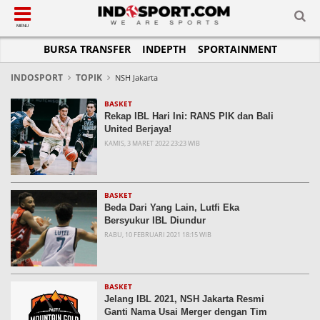
SUB-MENU
SUB-MENU
SUB-MENU
SUB-MENU
SUB-MENU
SUB-MENU
MENU
BURSA TRANSFER
INDEPTH
SPORTAINMENT
SEPAKBOLA
SPORTAINMENT
OTOMOTIF
BASKET
JADWAL
TOPIK HARI INI
LIGA 1
SELEBSPORT
MOTOGP
RAKET
KLASEMEN
PERATURAN OLAHRAGA
INDOSPORT
TOPIK
NSH Jakarta
LIGA 2
LIFESTYLE
FORMULA 1
MMA
TIPS DAN TRIK
BASKET
Rekap IBL Hari Ini: RANS PIK dan Bali
LIGA INGGRIS
OTOMANIA
FUTSAL
INFOGRAFIS
United Berjaya!
KAMIS, 3 MARET 2022 23:23 WIB
LIGA ITALIA
OLIMPIK
GALERI FOTO
LIGA SPANYOL
E-SPORT
TEMPAT OLAHRAGA
LIGA CHAMPIONS
PASUKAN SEHAT
BASKET
Beda Dari Yang Lain, Lutfi Eka
LIGA JERMAN
KOMUNITAS SEHAT
Bersyukur IBL Diundur
RABU, 10 FEBRUARI 2021 18:15 WIB
LIGA PRANCIS
LIGA EUROPA
BASKET
Jelang IBL 2021, NSH Jakarta Resmi
Ganti Nama Usai Merger dengan Tim