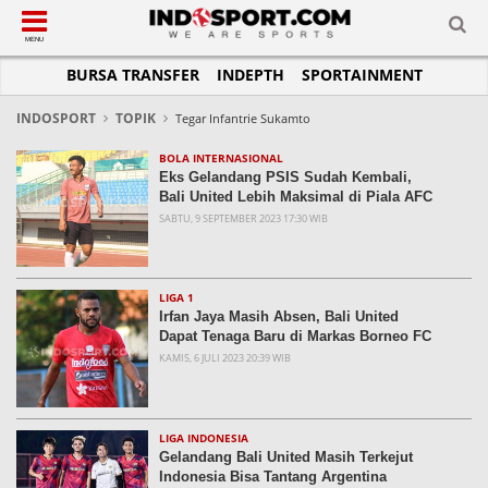
SUB-MENU
SUB-MENU
SUB-MENU
SUB-MENU
SUB-MENU
SUB-MENU
MENU
BURSA TRANSFER
INDEPTH
SPORTAINMENT
SEPAKBOLA
SPORTAINMENT
OTOMOTIF
BASKET
JADWAL
TOPIK HARI INI
LIGA 1
SELEBSPORT
MOTOGP
RAKET
KLASEMEN
PERATURAN OLAHRAGA
INDOSPORT
TOPIK
Tegar Infantrie Sukamto
LIGA 2
LIFESTYLE
FORMULA 1
MMA
TIPS DAN TRIK
BOLA INTERNASIONAL
Eks Gelandang PSIS Sudah Kembali,
LIGA INGGRIS
OTOMANIA
FUTSAL
INFOGRAFIS
Bali United Lebih Maksimal di Piala AFC
SABTU, 9 SEPTEMBER 2023 17:30 WIB
LIGA ITALIA
OLIMPIK
GALERI FOTO
LIGA SPANYOL
E-SPORT
TEMPAT OLAHRAGA
LIGA CHAMPIONS
PASUKAN SEHAT
LIGA 1
Irfan Jaya Masih Absen, Bali United
LIGA JERMAN
KOMUNITAS SEHAT
Dapat Tenaga Baru di Markas Borneo FC
KAMIS, 6 JULI 2023 20:39 WIB
LIGA PRANCIS
LIGA EUROPA
LIGA INDONESIA
Gelandang Bali United Masih Terkejut
Indonesia Bisa Tantang Argentina