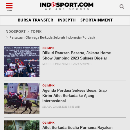
SUB-MENU
SUB-MENU
SUB-MENU
SUB-MENU
SUB-MENU
SUB-MENU
MENU
BURSA TRANSFER
INDEPTH
SPORTAINMENT
SEPAKBOLA
SPORTAINMENT
OTOMOTIF
BASKET
JADWAL
TOPIK HARI INI
LIGA 1
SELEBSPORT
MOTOGP
RAKET
KLASEMEN
PERATURAN OLAHRAGA
INDOSPORT
TOPIK
Persatuan Olahraga Berkuda Seluruh Indonesia (Pordasi)
LIGA 2
LIFESTYLE
FORMULA 1
MMA
TIPS DAN TRIK
OLIMPIK
LIGA INGGRIS
OTOMANIA
FUTSAL
INFOGRAFIS
Diikuti Ratusan Peserta, Jakarta Horse
Show Jumping 2023 Sukses Digelar
LIGA ITALIA
OLIMPIK
GALERI FOTO
MINGGU, 19 NOVEMBER 2023 22:10 WIB
LIGA SPANYOL
E-SPORT
TEMPAT OLAHRAGA
LIGA CHAMPIONS
PASUKAN SEHAT
OLIMPIK
LIGA JERMAN
KOMUNITAS SEHAT
Agenda Pordasi Sukses Besar, Siap
Kirim Atlet Berkuda ke Ajang
LIGA PRANCIS
Internasional
SELASA, 23 MEI 2023 18:45 WIB
LIGA EUROPA
OLIMPIK
Atlet Berkuda Euclia Purnama Rayakan