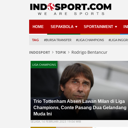
HOME
SEPAKBOLA
SPORTAINMENT
I
TAG
#BURSA TRANSFER
#LIGA CHAMPIONS
#LIGA INGGR
Rodrigo Bentancur
INDOSPORT
TOPIK
LIGA CHAMPIONS
Trio Tottenham Absen Lawan Milan di Liga
Champions, Conte Pasang Dua Gelandang
Muda Ini
SELASA, 14 FEBRUARI 2023 19:04 WIB