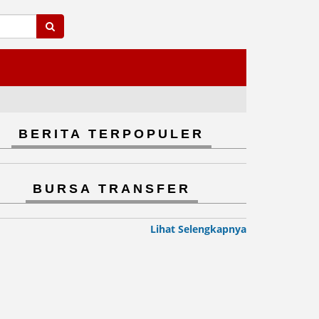
BERITA TERPOPULER
BURSA TRANSFER
Lihat Selengkapnya