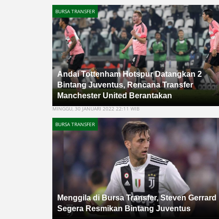
BURSA TRANSFER
Andai Tottenham Hotspur Datangkan 2
Bintang Juventus, Rencana Transfer
Manchester United Berantakan
MINGGU, 30 JANUARI 2022 22:11 WIB
BURSA TRANSFER
Menggila di Bursa Transfer, Steven Gerrard
Segera Resmikan Bintang Juventus